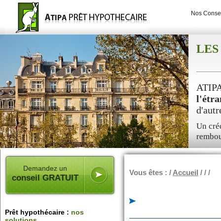
Nos Consei
LES
ATIPA,
l'étr
d'autr
Un créd
rembou
Demandez un
Vous êtes : /
Accueil
/
/
/
conseil GRATUIT
Prêt hypothécaire :
nos
solutions