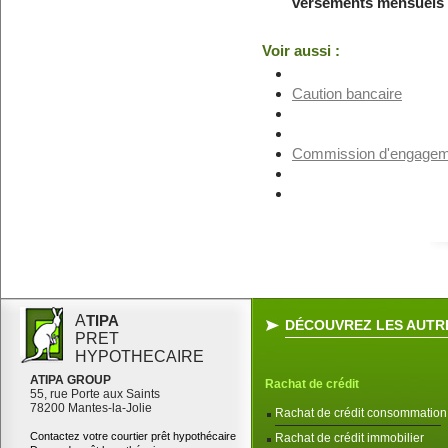
versements mensuels d
Voir aussi :
Caution bancaire
Commission d'engagem
A
TIPA
DÉCOUVREZ LES AUTRE
PRET
HYPOTHECAIRE
ATIPA GROUP
Rachat de crédit
55, rue Porte aux Saints
78200 Mantes-la-Jolie
Rachat de crédit consommation
Contactez votre courtier prêt hypothécaire
Rachat de crédit immobilier